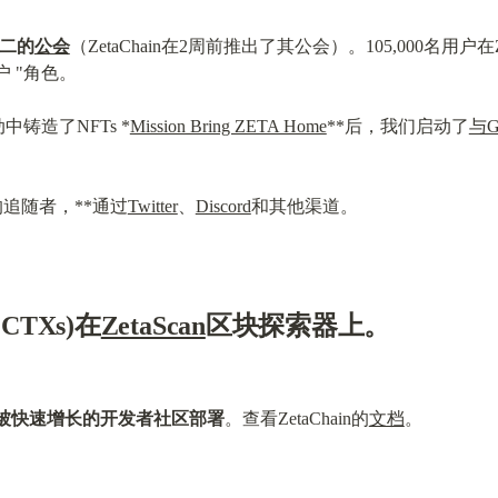
第二的
公会
（ZetaChain在2周前推出了其公会）。105,000名用户在Zet
用户 "角色。
动中铸造了NFTs *
Mission Bring ZETA Home
**后，我们启动了
与G
的追随者，**通过
Twitter
、
Discord
和其他渠道。
CCTXs)在
ZetaScan
区块探索器上。
合约被快速增长的开发者社区部署
。查看ZetaChain的
文档
。