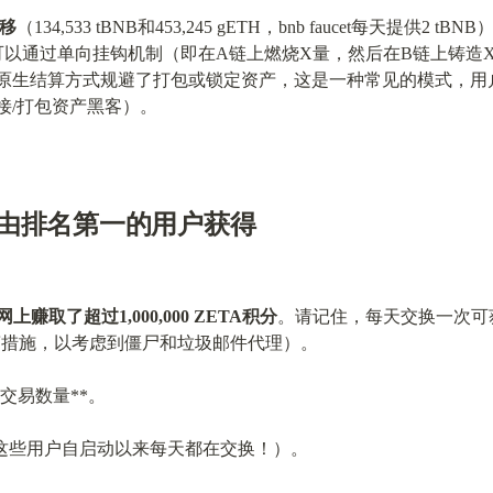
转移
（134,533 tBNB和453,245 gETH，bnb faucet每天提供2 tB
它可以通过单向挂钩机制（即在A链上燃烧X量，然后在B链上铸造
原生结算方式规避了打包或锁定资产，这是一种常见的模式，用
接/打包资产黑客）。
TA积分由排名第一的用户获得
网上赚取了超过1,000,000 ZETA积分
。请记住，每天交换一次可获
御/修剪措施，以考虑到僵尸和垃圾邮件代理）。
高交易数量**。
这些用户自启动以来每天都在交换！）。